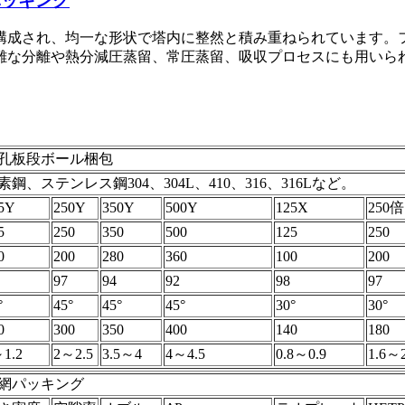
パッキング
構成され、均一な形状で塔内に整然と積み重ねられています。
難な分離や熱分減圧蒸留、常圧蒸留、吸収プロセスにも用いら
孔板段ボール梱包
素鋼、ステンレス鋼304、304L、410、316、316Lなど。
5Y
250Y
350Y
500Y
125X
250倍
5
250
350
500
125
250
0
200
280
360
100
200
97
94
92
98
97
°
45°
45°
45°
30°
30°
0
300
350
400
140
180
1.2
2～2.5
3.5～4
4～4.5
0.8～0.9
1.6～
網パッキング