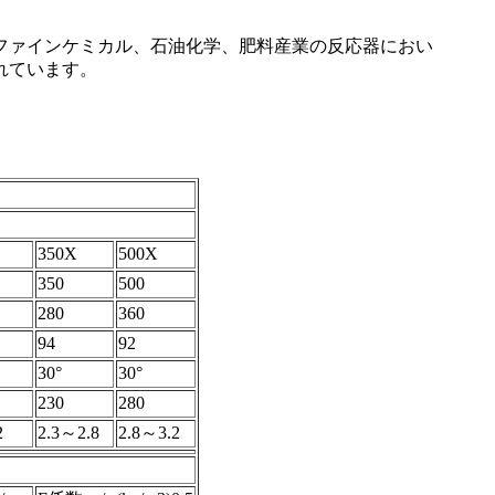
ファインケミカル、石油化学、肥料産業の反応器におい
れています。
350X
500X
350
500
280
360
94
92
30°
30°
230
280
2
2.3～2.8
2.8～3.2