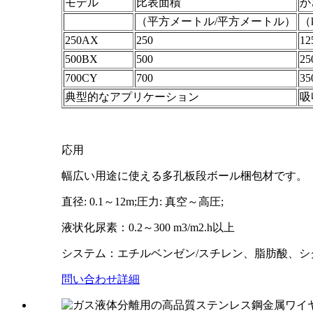
モデル
比表面積
か
（平方メートル/平方メートル）
（
250AX
250
12
500BX
500
25
700CY
700
35
典型的なアプリケーション
吸
応用
幅広い用途に使える多孔板段ボール梱包材です。
直径: 0.1～12m;圧力: 真空～高圧;
液状化尿素：0.2～300 m3/m2.h以上
システム：エチルベンゼン/スチレン、脂肪酸、シ
問い合わせ
詳細