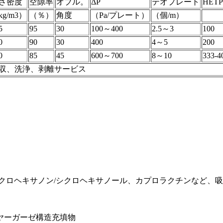
さ密度
空隙率
オブル。
ΔP
テオプレート
HETP
kg/m3）
（％）
角度
（Pa/プレート）
（個/m）
5
95
30
100～400
2.5～3
100
0
90
30
400
4～5
200
0
85
45
600～700
8～10
333-4
収、洗浄、剥離サービス
クロヘキサノン/シクロヘキサノール、カプロラクチンなど、