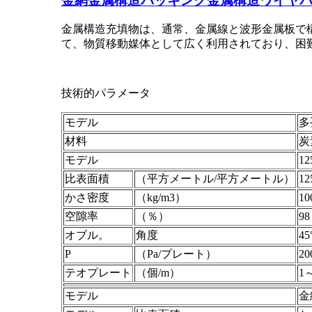
金網金属構造パッキング金属構造ワイヤ
金属構造充填物は、通常、金属線と波形金属板で
て、物質移動媒体として広く利用されており、困
技術的パラメータ
モデル
多
材料
炭
モデル
12
比表面積
（平方メートル/平方メートル）
12
かさ密度
（kg/m3）
10
空隙率
（％）
98
オブル。
角度
45
P
（Pa/プレート）
20
テオプレート
（個/m）
1～
モデル
金