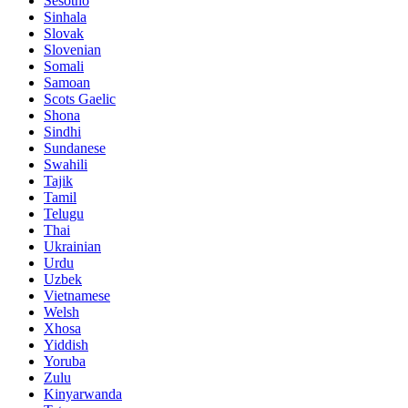
Sesotho
Sinhala
Slovak
Slovenian
Somali
Samoan
Scots Gaelic
Shona
Sindhi
Sundanese
Swahili
Tajik
Tamil
Telugu
Thai
Ukrainian
Urdu
Uzbek
Vietnamese
Welsh
Xhosa
Yiddish
Yoruba
Zulu
Kinyarwanda