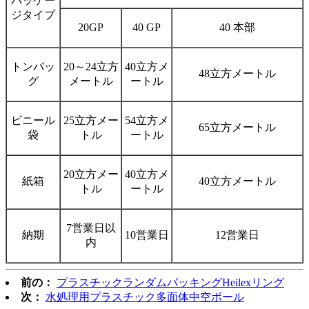
パッケー
ジタイプ
20GP
40 GP
40 本部
トンバッ
20～24立方
40立方メ
48立方メートル
グ
メートル
ートル
ビニール
25立方メー
54立方メ
65立方メートル
袋
トル
ートル
20立方メー
40立方メ
紙箱
40立方メートル
トル
ートル
7営業日以
納期
10営業日
12営業日
内
前の：
プラスチックランダムパッキングHeilexリング
次：
水処理用プラスチック多面体中空ボール