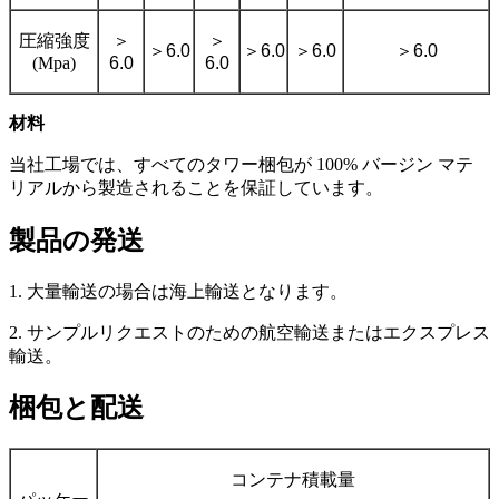
圧縮強度
＞
＞
＞
6.0
＞
6.0
＞
6.0
＞
6.0
(Mpa)
6.0
6.0
材料
当社工場では、すべてのタワー梱包が 100% バージン マテ
リアルから製造されることを保証しています。
製品の発送
1. 大量輸送の場合は海上輸送となります。
2. サンプルリクエストのための航空輸送またはエクスプレス
輸送。
梱包と配送
コンテナ積載量