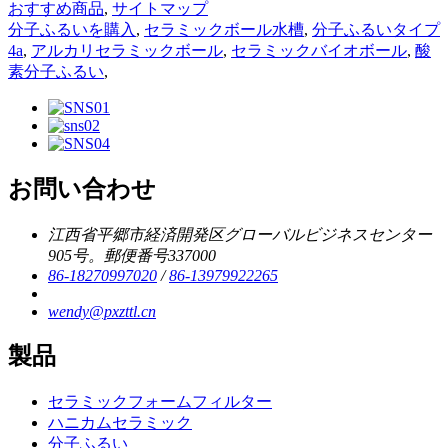
おすすめ商品
,
サイトマップ
分子ふるいを購入
,
セラミックボール水槽
,
分子ふるいタイプ
4a
,
アルカリセラミックボール
,
セラミックバイオボール
,
酸
素分子ふるい
,
お問い合わせ
江西省平郷市経済開発区グローバルビジネスセンター
905号。郵便番号337000
86-18270997020
/
86-13979922265
wendy@pxzttl.cn
製品
セラミックフォームフィルター
ハニカムセラミック
分子ふるい