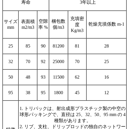
寿命
3年以上
充填密
空隙
梱包数
サイズ
表面積
乾燥充填係数 m-1
度
mm
m2/m3
率 %
個/m3
Kg/m3
25
85
90
81200
81
28
32
70
92
25000
70
25
50
48
93
11500
62
16
95
38
95
1800
45
12
1. トリパックは、射出成形プラスチック製の中空の
球形パッキングで、直径は 25、32、50、95 mm の 4
種類があります。
2. リブ、支柱、ドリップロッドの独自のネットワー