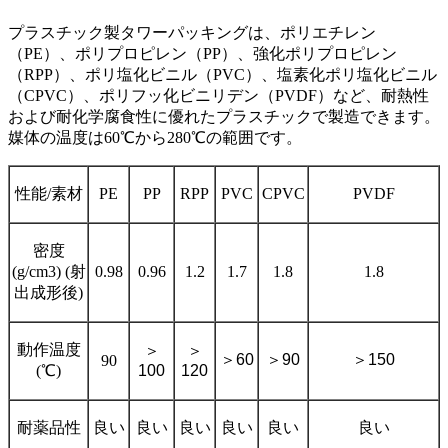
プラスチック製タワーパッキングは、ポリエチレン
（PE）、ポリプロピレン（PP）、強化ポリプロピレン
（RPP）、ポリ塩化ビニル（PVC）、塩素化ポリ塩化ビニル
（CPVC）、ポリフッ化ビニリデン（PVDF）など、耐熱性
および耐化学腐食性に優れたプラスチックで製造できます。
媒体の温度は60℃から280℃の範囲です。
性能/素材
PE
PP
RPP
PVC
CPVC
PVDF
密度
(g/cm3) (射
0.98
0.96
1.2
1.7
1.8
1.8
出成形後)
動作温度
＞
＞
＞
60
＞
90
＞
150
90
(℃)
100
120
耐薬品性
良い
良い
良い
良い
良い
良い